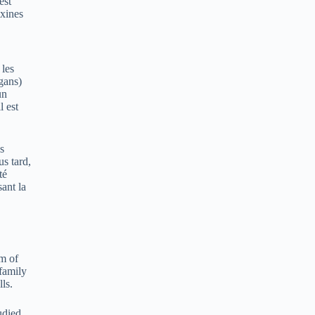
est
exines
 les
gans)
un
l est
s
us tard,
té
sant la
am of
 family
ls.
udied