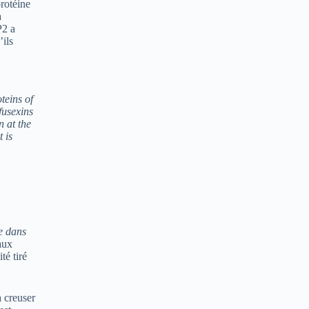
protéine
a
P2 a
’ils
teins of
fusexins
n at the
 is
e dans
aux
té tiré
à creuser