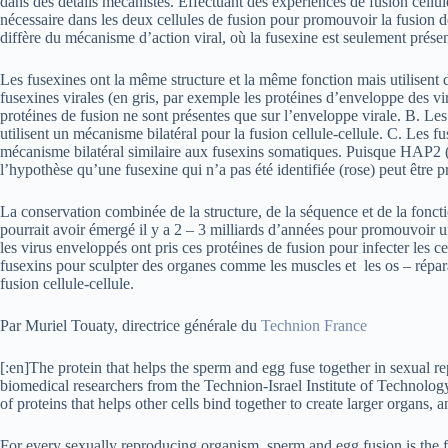
dans des détails mécanistes. Effectuant des expériences de fusion cell
nécessaire dans les deux cellules de fusion pour promouvoir la fusion 
diffère du mécanisme d’action viral, où la fusexine est seulement prése
Les fusexines ont la même structure et la même fonction mais utilisen
fusexines virales (en gris, par exemple les protéines d’enveloppe des v
protéines de fusion ne sont présentes que sur l’enveloppe virale. B. Le
utilisent un mécanisme bilatéral pour la fusion cellule-cellule. C. Les f
mécanisme bilatéral similaire aux fusexins somatiques. Puisque HAP2 (v
l’hypothèse qu’une fusexine qui n’a pas été identifiée (rose) peut être 
La conservation combinée de la structure, de la séquence et de la fonc
pourrait avoir émergé il y a 2 – 3 milliards d’années pour promouvoir u
les virus enveloppés ont pris ces protéines de fusion pour infecter les c
fusexins pour sculpter des organes comme les muscles et les os – réparant
fusion cellule-cellule.
Par Muriel Touaty, directrice générale du
Technion France
[:en]The protein that helps the sperm and egg fuse together in sexual re
biomedical researchers from the Technion-Israel Institute of Technology
of proteins that helps other cells bind together to create larger organs,
For every sexually reproducing organism, sperm and egg fusion is the fi