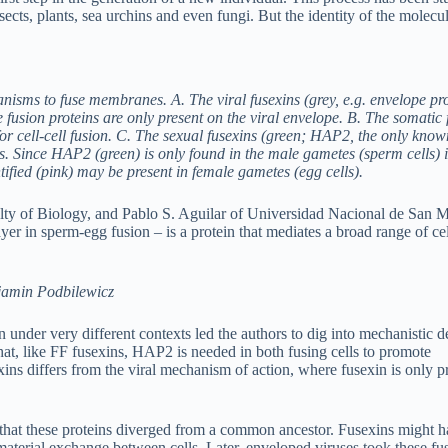
cts, plants, sea urchins and even fungi. But the identity of the molecu
nisms to fuse membranes. A. The viral fusexins (grey, e.g. envelope pro
fusion proteins are only present on the viral envelope. B. The somatic 
or cell-cell fusion. C. The sexual fusexins (green; HAP2, the only know
. Since HAP2 (green) is only found in the male gametes (sperm cells) it
tified (pink) may be present in female gametes (egg cells).
ty of Biology, and Pablo S. Aguilar of Universidad Nacional de San M
r in sperm-egg fusion – is a protein that mediates a broad range of cel
jamin Podbilewicz
under very different contexts led the authors to dig into mechanistic de
hat, like FF fusexins, HAP2 is needed in both fusing cells to promote
ns differs from the viral mechanism of action, where fusexin is only pr
 that these proteins diverged from a common ancestor. Fusexins might 
material exchange between cells. Later, enveloped viruses took these fu