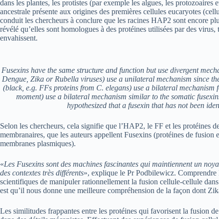
dans les plantes, les protistes (par exemple les algues, les protozoaires
ancestrale présente aux origines des premières cellules eucaryotes (c
conduit les chercheurs à conclure que les racines HAP2 sont encore pl
révélé qu’elles sont homologues à des protéines utilisées par des virus,
envahissent.
Fusexins have the same structure and function but use divergent mecha
Dengue, Zika or Rubella viruses) use a unilateral mechanism since the 
(black, e.g. FFs proteins from C. elegans) use a bilateral mechanism f
moment) use a bilateral mechanism similar to the somatic fusexins
hypothesized that a fusexin that has not been iden
Selon les chercheurs, cela signifie que l’HAP2, le FF et les protéines d
membranaires, que les auteurs appellent Fusexins (protéines de fusion e
membranes plasmiques).
«
Les Fusexins sont des machines fascinantes qui maintiennent un noyau
des contextes très différents
», explique le Pr Podbilewicz. Comprendre le
scientifiques de manipuler rationnellement la fusion cellule-cellule dans
est qu’il nous donne une meilleure compréhension de la façon dont Zika 
Les similitudes frappantes entre les protéines qui favorisent la fusion d