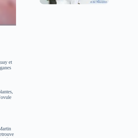
guay et
rganes
lantes,
’ovule
Martin
etrouve