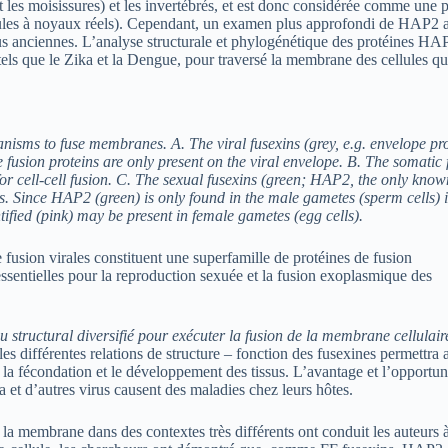
 et les moisissures) et les invertébrés, et est donc considérée comme une 
ellules à noyaux réels). Cependant, un examen plus approfondi de HAP2 
us anciennes. L’analyse structurale et phylogénétique des protéines HA
 tels que le Zika et la Dengue, pour traversé la membrane des cellules qu
nisms to fuse membranes. A. The viral fusexins (grey, e.g. envelope pro
fusion proteins are only present on the viral envelope. B. The somatic 
or cell-cell fusion. C. The sexual fusexins (green; HAP2, the only know
. Since HAP2 (green) is only found in the male gametes (sperm cells) it
tified (pink) may be present in female gametes (egg cells).
e fusion virales constituent une superfamille de protéines de fusion
ssentielles pour la reproduction sexuée et la fusion exoplasmique des
 structural diversifié pour exécuter la fusion de la membrane cellulair
s différentes relations de structure – fonction des fusexines permettra 
 la fécondation et le développement des tissus. L’avantage et l’opportuni
et d’autres virus causent des maladies chez leurs hôtes.
e la membrane dans des contextes très différents ont conduit les auteurs 