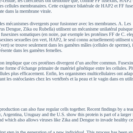
ule-cellule, les chercheurs ont démontré que, comme FF fusexins, HAP2 
des cellules membranaires. Cette exigence bilatérale de HAP2 et FF fus
nte dans la membrane virale.
t des mécanismes divergents pour fusionner avec les membranes. A. Les
irus Dengue, Zika ou Rubella) utilisent un mécanisme unilatéral puisque
s fusexines somatiques (en noire, par exemple les protéines FF de C. ele
usexines sexuelles (en vert, HAP2, le seul connu actuellement) utilisent 
ert) se trouve seulement dans les gamètes mâles (cellules de sperme), i
présente dans les gamètes femelles.
tion implique que ces protéines divergent d’un ancêtre commun. Fusexin
ne forme d’échange primaire de matériel génétique entre les cellules. Pl
ellules plus efficacement. Enfin, les organismes multicellulaires ont adap
 les ostéoclastes chez les vertébrés et la peau et le vagin dans en utili
production can also fuse regular cells together. Recent findings by a te
, Argentina, Uruguay and the U.S. show this protein is part of a larger
 and which also allows viruses like Zika and Dengue to invade healthy cel
rst step in the generation of a new individual. This process has been st