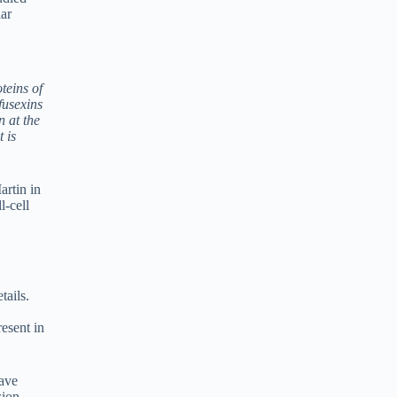
lar
teins of
fusexins
n at the
 is
artin in
l-cell
tails.
esent in
have
sion