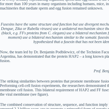
for more than 100 years in many organisms including humans, mice, inse
machineries that mediate sperm and egg fusion remained unknown.
Fusexins have the same structure and function but use divergent mecha
Dengue, Zika or Rubella viruses) use a unilateral mechanism since the 
(black, e.g. FFs proteins from C. elegans) use a bilateral mechanism f
moment) use a bilateral mechanism similar to the somatic fusexins
hypothesized that a fusexin that has not been iden
Now, the team led by Dr. Benjamin Podbilewicz, of the Technion Facul
Argentina, has demonstrated that the protein HAP2 – a long known playe
fusion.
Prof. Ben
The striking similarities between proteins that promote membrane fusion 
Performing cell-cell fusion experiments, the researchers demonstrated t
membrane cell fusion. This bilateral requirement of HAP2 and FF fusexi
the viral membrane (see figure).
The combined conservation of structure, sequence, and function imply
emerged 2-3 billion years ago to promote a primordial form of genetic 